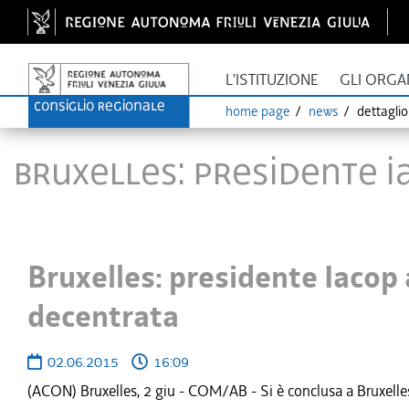
L'ISTITUZIONE
GLI ORGA
home page
news
dettagli
Bruxelles: presidente 
Bruxelles: presidente Iacop
decentrata
02.06.2015
16:09
(ACON) Bruxelles, 2 giu - COM/AB - Si è conclusa a Bruxelles