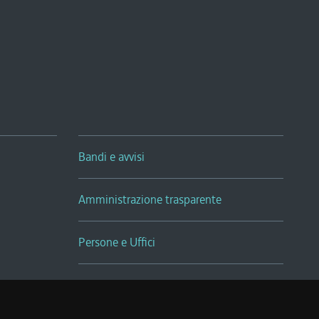
Bandi e avvisi
Amministrazione trasparente
Persone e Uffici
Sala Tiziano Tessitori