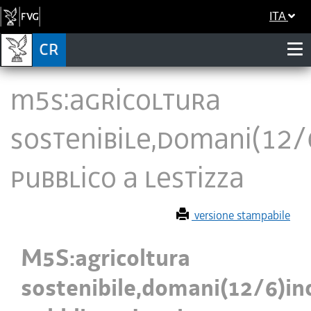
ITA
M5S:agricoltura
sostenibile,domani(12/
pubblico a Lestizza
versione stampabile
M5S:agricoltura
sostenibile,domani(12/6)in