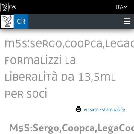
ITA
M5S:Sergo,Coopca,Lega
formalizzi la
liberalità da 13,5ML
per soci
versione stampabile
M5S:Sergo,Coopca,LegaCo