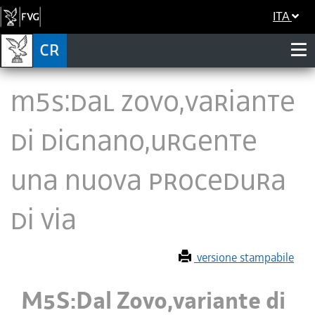
ITA
M5S:Dal Zovo,variante
di Dignano,urgente
una nuova procedura
di VIA
versione stampabile
M5S:Dal Zovo,variante di