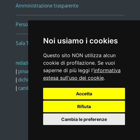
Amministrazione trasparente
Persone e Uffici
Noi usiamo i cookies
Sala Tiziano Tessitori
Questo sito NON utilizza alcun
redazione web
|
note legali
|
glossario
cookie di profilazione. Se vuoi
saperne di più leggi l'
informativa
|
privacy
|
social media policy
estesa sull'uso dei cookie
.
|
dichiarazione di accessibilità
|
feedback
|
cambio preferenze cookie
Accetta
Rifiuta
Realizzato da
Cambia le preferenze