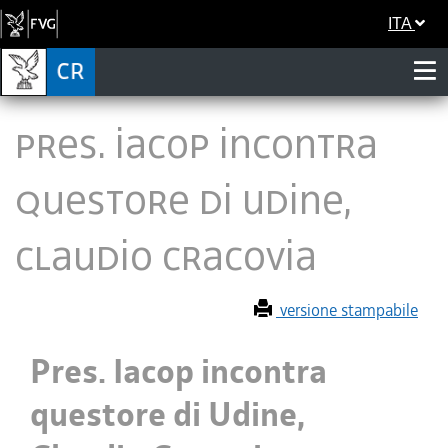
ITA
Pres. Iacop incontra
questore di Udine,
Claudio Cracovia
versione stampabile
Pres. Iacop incontra
questore di Udine,