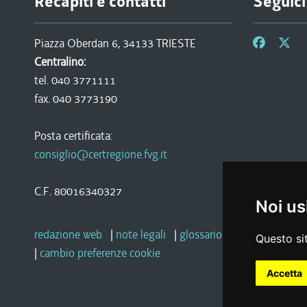
Recapiti e contatti
Seguici
Piazza Oberdan 6, 34133 TRIESTE
Centralino:
tel. 040 3771111
fax. 040 3773190
Posta certificata:
consiglio@certregione.fvg.it
C.F. 80016340327
Noi us
redazione web
|
note legali
|
glossario
|
privacy
|
socia
Questo sit
|
cambio preferenze cookie
Accetta