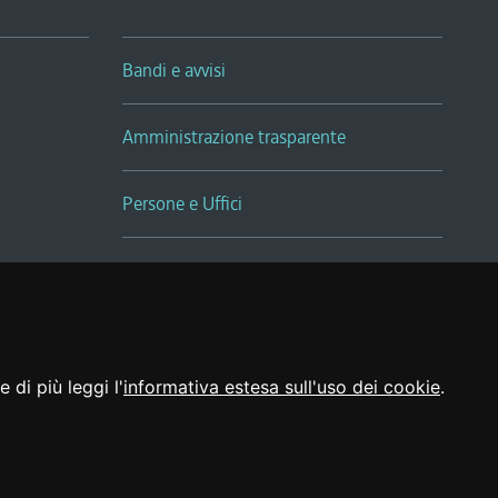
Bandi e avvisi
Amministrazione trasparente
Persone e Uffici
Sala Tiziano Tessitori
Realizzato da
 di più leggi l'
informativa estesa sull'uso dei cookie
.