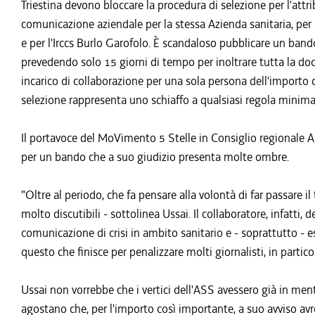
Triestina devono bloccare la procedura di selezione per l'attri
comunicazione aziendale per la stessa Azienda sanitaria, per l
e per l'Irccs Burlo Garofolo. È scandaloso pubblicare un bando
prevedendo solo 15 giorni di tempo per inoltrare tutta la doc
incarico di collaborazione per una sola persona dell'importo
selezione rappresenta uno schiaffo a qualsiasi regola minima
Il portavoce del MoVimento 5 Stelle in Consiglio regionale An
per un bando che a suo giudizio presenta molte ombre.
"Oltre al periodo, che fa pensare alla volontà di far passare il
molto discutibili - sottolinea Ussai. Il collaboratore, infatti, 
comunicazione di crisi in ambito sanitario e - soprattutto - es
questo che finisce per penalizzare molti giornalisti, in partico
Ussai non vorrebbe che i vertici dell'ASS avessero già in ment
agostano che, per l'importo così importante, a suo avviso avr