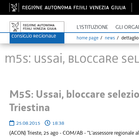
L'ISTITUZIONE
GLI ORGA
home page
news
dettagli
M5S: Ussai, bloccare se
M5S: Ussai, bloccare selezi
Triestina
25.08.2015
18:38
(ACON) Trieste, 25 ago - COM/AB - "L'assessore regionale alla