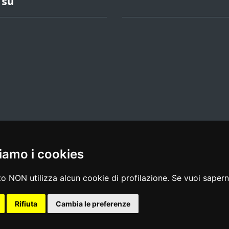
 su
iamo i cookies
l media policy
|
dichiarazione di accessibilità
|
feedback
o NON utilizza alcun cookie di profilazione. Se vuoi saperne
Rifiuta
Cambia le preferenze