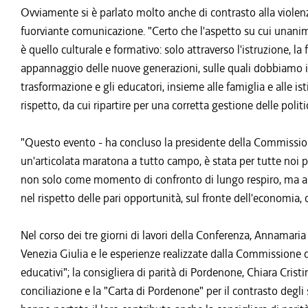
Ovviamente si è parlato molto anche di contrasto alla violenza
fuorviante comunicazione. "Certo che l'aspetto su cui unanime
è quello culturale e formativo: solo attraverso l'istruzione, 
appannaggio delle nuove generazioni, sulle quali dobbiamo inv
trasformazione e gli educatori, insieme alle famiglia e alle is
rispetto, da cui ripartire per una corretta gestione delle politich
"Questo evento - ha concluso la presidente della Commission
un'articolata maratona a tutto campo, è stata per tutte noi p
non solo come momento di confronto di lungo respiro, ma anch
nel rispetto delle pari opportunità, sul fronte dell'economia, de
Nel corso dei tre giorni di lavori della Conferenza, Annamaria Po
Venezia Giulia e le esperienze realizzate dalla Commissione 
educativi"; la consigliera di parità di Pordenone, Chiara Cristi
conciliazione e la "Carta di Pordenone" per il contrasto degli 