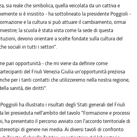
, sia reale che simbolica, quella veicolata da un cattiva e
mente si è insistito - ha sottolineato la presidente Poggioli -
la formazione e la cultura si può attuare il cambiamento, ormai
estire; la scuola è stata vista come la sede di questa
tituzioni, devono orientare a scelte fondate sulla cultura del
e sociali in tutti i settori".
e pari opportunità - che mi viene da definire come
artecipanti del Friuli Venezia Giulia un'opportunità preziosa
e per i tanti contatti che utilizzeremo nella nostra regione,
lla sanità, dei diritti".
ggioli ha illustrato i risultati degli Stati generali del Friuli
da lei presieduta nell'ambito del tavolo "Formazione e processi
ni, ha presentato il percorso avviato con l'accordo territoriale di
stereotipi di genere nei media. Ai diversi tavoli di confronto