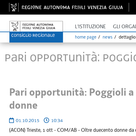
L'ISTITUZIONE
GLI ORGA
home page
news
dettagli
Pari opportunità: Pogg
Pari opportunità: Poggioli 
donne
01.10.2015
10:34
(ACON) Trieste, 1 ott - COM/AB - Oltre duecento donne da 