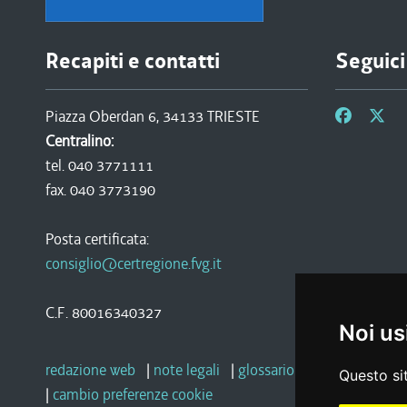
Recapiti e contatti
Seguici
Piazza Oberdan 6, 34133 TRIESTE
Centralino:
tel. 040 3771111
fax. 040 3773190
Posta certificata:
consiglio@certregione.fvg.it
C.F. 80016340327
Noi us
redazione web
|
note legali
|
glossario
|
privacy
|
socia
Questo sit
|
cambio preferenze cookie