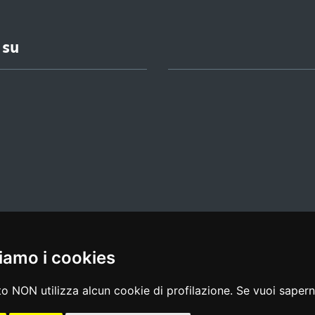
 su
iamo i cookies
l media policy
|
dichiarazione di accessibilità
|
feedback
o NON utilizza alcun cookie di profilazione. Se vuoi saperne