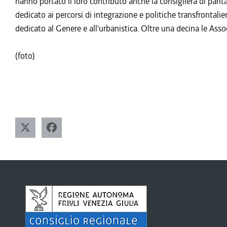
hanno portato il loro contributo anche la consigliera di parità
dedicato ai percorsi di integrazione e politiche transfrontalie
dedicato al Genere e all'urbanistica. Oltre una decina le Assoc
(foto)