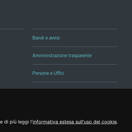
Bandi e avvisi
Amministrazione trasparente
Persone e Uffici
Sala Tiziano Tessitori
Realizzato da
 di più leggi l'
informativa estesa sull'uso dei cookie
.