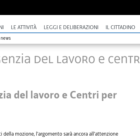
NI
LE ATTIVITÀ
LEGGI E DELIBERAZIONI
IL CITTADINO
o news
enzia del lavoro e Centri
ia del lavoro e Centri per
ti della mozione, l'argomento sarà ancora all'attenzione