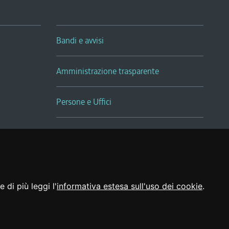
Bandi e avvisi
Amministrazione trasparente
Persone e Uffici
Sala Tiziano Tessitori
Realizzato da
 di più leggi l'
informativa estesa sull'uso dei cookie
.