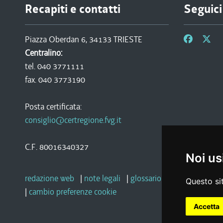
Recapiti e contatti
Seguici
Piazza Oberdan 6, 34133 TRIESTE
Centralino:
tel. 040 3771111
fax. 040 3773190
Posta certificata:
consiglio@certregione.fvg.it
C.F. 80016340327
Noi us
redazione web
|
note legali
|
glossario
|
privacy
|
socia
Questo sit
|
cambio preferenze cookie
Accetta