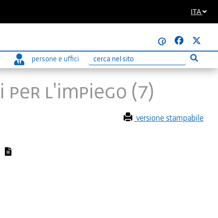
ITA
@
persone e uffici
Esegui r
Ricerca
 per l'impiego (7)
versione stampabile