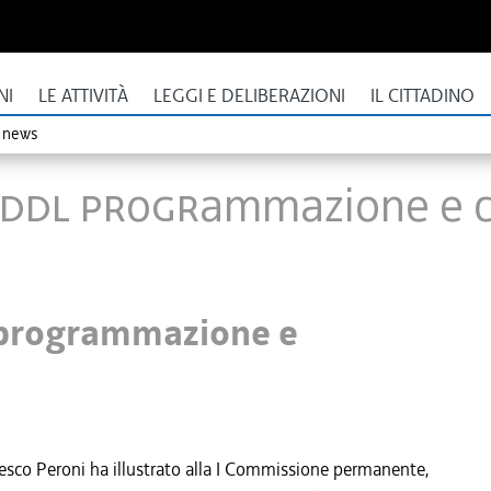
NI
LE ATTIVITÀ
LEGGI E DELIBERAZIONI
IL CITTADINO
o news
a ddl programmazione e c
l programmazione e
cesco Peroni ha illustrato alla I Commissione permanente,