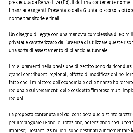
presieduta da Renzo Liva (Pd), il ddl 116 contenente norme i
finanziarie urgenti. Presentato dalla Giunta lo scorso 5 ottob
norme transitorie e finali.
Un disegno di legge con una manovra complessiva di 80 milion
privata) e caratterizzato dall'urgenza di utilizzare queste riso
una sorta di assestamento di bilancio autunnale.
I miglioramenti nella previsione di gettito sono da ricondursi,
grandi contribuenti regionali, effetto di modificazioni nel loro
fatto che il ministero dell'economia e delle finanze ha rece
regionale sui versamenti delle cosidette "imprese multi impian
regioni.
La proposta contenuta nel ddl considera due distinte direttric
per rimpinguare i Fondi di rotazione, potenziando così ulteri
imprese; i restanti 25 milioni sono destinati a incrementare le