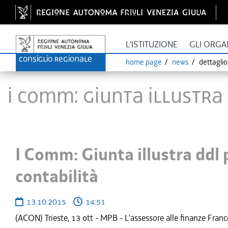
L'ISTITUZIONE
GLI ORGA
home page
news
dettagli
I Comm: Giunta illustr
I Comm: Giunta illustra dd
contabilità
13.10.2015
14:51
(ACON) Trieste, 13 ott - MPB - L'assessore alle finanze Fran