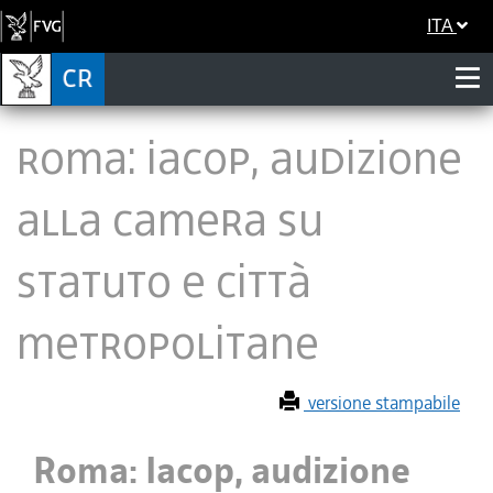
ITA
Roma: Iacop, audizione
alla Camera su
statuto e città
metropolitane
versione stampabile
Roma: Iacop, audizione