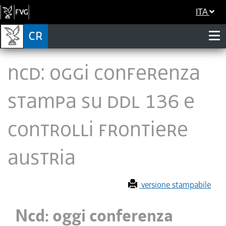
ITA
Ncd: oggi conferenza
stampa su ddl 136 e
controlli frontiere
Austria
versione stampabile
Ncd: oggi conferenza