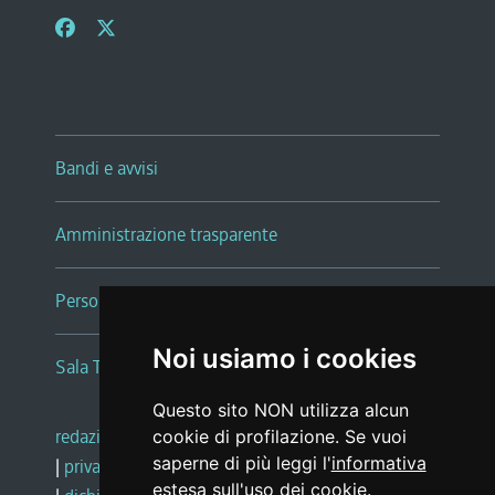
Bandi e avvisi
Amministrazione trasparente
Persone e Uffici
Noi usiamo i cookies
Sala Tiziano Tessitori
Questo sito NON utilizza alcun
redazione web
|
note legali
|
glossario
cookie di profilazione. Se vuoi
saperne di più leggi l'
informativa
|
privacy
|
social media policy
estesa sull'uso dei cookie
.