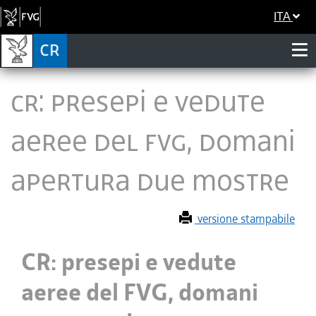
ITA
CR: presepi e vedute
aeree del FVG, domani
apertura due mostre
versione stampabile
CR: presepi e vedute
aeree del FVG, domani