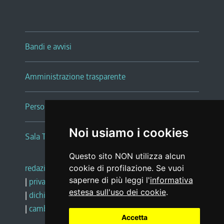
Bandi e avvisi
Amministrazione trasparente
Persone e Uffici
Noi usiamo i cookies
Sala Tiziano Tessitori
Questo sito NON utilizza alcun
redazione web
|
note legali
|
glossario
cookie di profilazione. Se vuoi
saperne di più leggi l'
informativa
|
privacy
|
social media policy
estesa sull'uso dei cookie
.
|
dichiarazione di accessibilità
|
feedback
|
cambio preferenze cookie
Accetta