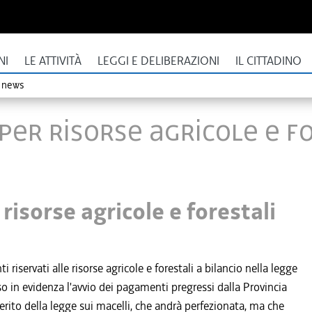
NI
LE ATTIVITÀ
LEGGI E DELIBERAZIONI
IL CITTADINO
o news
 per risorse agricole e f
risorse agricole e forestali
iservati alle risorse agricole e forestali a bilancio nella legge
sso in evidenza l'avvio dei pagamenti pregressi dalla Provincia
merito della legge sui macelli, che andrà perfezionata, ma che