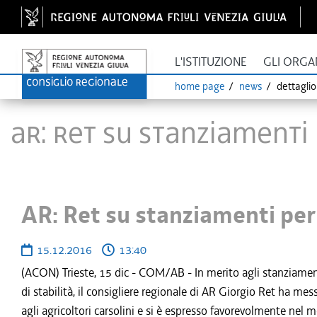
L'ISTITUZIONE
GLI ORGA
home page
news
dettagli
AR: Ret su stanziamenti
AR: Ret su stanziamenti per 
15.12.2016
13:40
(ACON) Trieste, 15 dic - COM/AB - In merito agli stanziamenti r
di stabilità, il consigliere regionale di AR Giorgio Ret ha me
agli agricoltori carsolini e si è espresso favorevolmente nel 