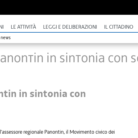
NI
LE ATTIVITÀ
LEGGI E DELIBERAZIONI
IL CITTADINO
o news
Panontin in sintonia con 
ntin in sintonia con
'assessore regionale Panontin, il Movimento civico dei