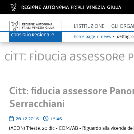
L'ISTITUZIONE
GLI ORGA
home page
news
dettagli
Citt: fiducia assessore 
Citt: fiducia assessore Pano
Serracchiani
20.12.2016
15:46
(ACON) Trieste, 20 dic - COM/AB - Riguardo alla vicenda dell