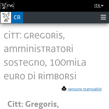
ITA
Citt: Gregoris,
amministratori
sostegno, 100mila
euro di rimborsi
versione stampabile
Citt: Gregoris,