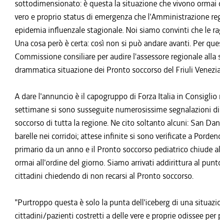
sottodimensionato: è questa la situazione che vivono ormai 
vero e proprio status di emergenza che l'Amministrazione reg
epidemia influenzale stagionale. Noi siamo convinti che le rag
Una cosa però è certa: così non si può andare avanti. Per que
Commissione consiliare per audire l'assessore regionale alla sa
drammatica situazione dei Pronto soccorso del Friuli Venezia
A dare l'annuncio è il capogruppo di Forza Italia in Consiglio 
settimane si sono susseguite numerosissime segnalazioni di 
soccorso di tutta la regione. Ne cito soltanto alcuni: San Dani
barelle nei corridoi; attese infinite si sono verificate a Porde
primario da un anno e il Pronto soccorso pediatrico chiude al
ormai all'ordine del giorno. Siamo arrivati addirittura al punto
cittadini chiedendo di non recarsi al Pronto soccorso.
"Purtroppo questa è solo la punta dell'iceberg di una situaz
cittadini/pazienti costretti a delle vere e proprie odissee per