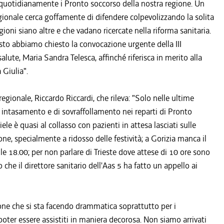
quotidianamente i Pronto soccorso della nostra regione. Un
ionale cerca goffamente di difendere colpevolizzando la solita
ioni siano altre e che vadano ricercate nella riforma sanitaria.
sto abbiamo chiesto la convocazione urgente della III
lute, Maria Sandra Telesca, affinché riferisca in merito alla
 Giulia".
regionale, Riccardo Riccardi, che rileva: "Solo nelle ultime
intasamento e di sovraffollamento nei reparti di Pronto
ele è quasi al collasso con pazienti in attesa lasciati sulle
none, specialmente a ridosso delle festività; a Gorizia manca il
le 18.00; per non parlare di Trieste dove attese di 10 ore sono
 che il direttore sanitario dell'Aas 5 ha fatto un appello ai
ione che si sta facendo drammatica soprattutto per i
 poter essere assistiti in maniera decorosa. Non siamo arrivati