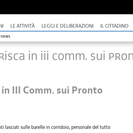
NI
LE ATTIVITÀ
LEGGI E DELIBERAZIONI
IL CITTADINO
o news
erisca in III Comm. sui Pr
a in III Comm. sui Pronto
lasciati sulle barelle in corridoio, personale del tutto