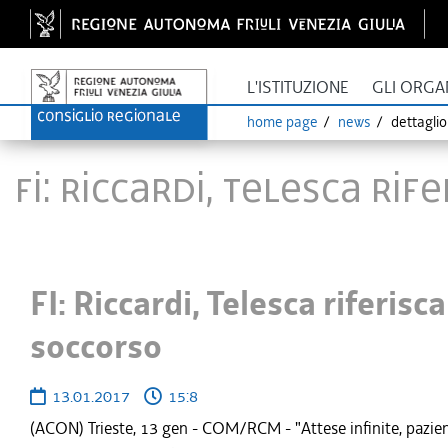
L'ISTITUZIONE
GLI ORGA
home page
news
dettagli
FI: Riccardi, Telesca rif
FI: Riccardi, Telesca riferisc
soccorso
13.01.2017
15:8
(ACON) Trieste, 13 gen - COM/RCM - "Attese infinite, pazienti 