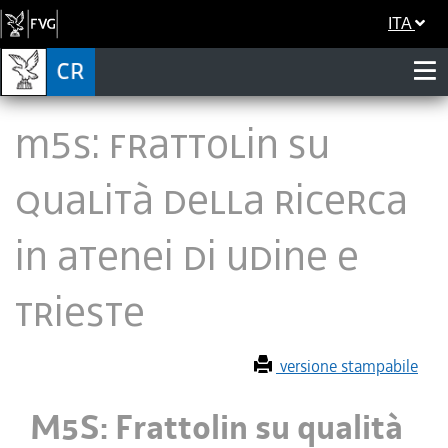
ITA
M5S: Frattolin su
qualità della ricerca
in atenei di Udine e
Trieste
versione stampabile
M5S: Frattolin su qualità