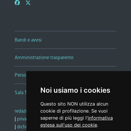
Bandi e avvisi
Amministrazione trasparente
Persone e Uffici
Noi usiamo i cookies
Sala Tiziano Tessitori
Questo sito NON utilizza alcun
redazione web
|
note legali
|
glossario
cookie di profilazione. Se vuoi
saperne di più leggi l'
informativa
|
privacy
|
social media policy
estesa sull'uso dei cookie
.
|
dichiarazione di accessibilità
|
feedback