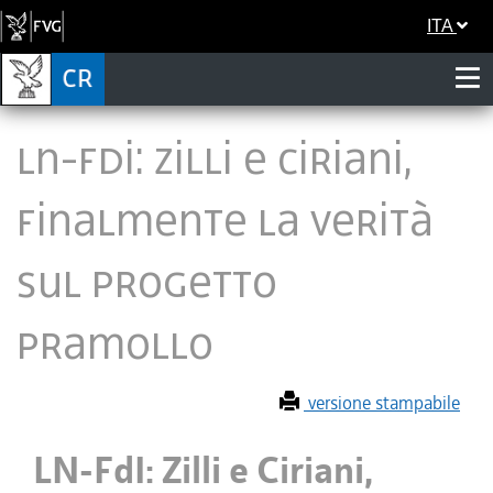
ITA
LN-FdI: Zilli e Ciriani,
finalmente la verità
sul progetto
Pramollo
versione stampabile
LN-FdI: Zilli e Ciriani,