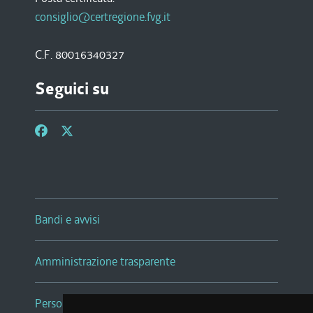
consiglio@certregione.fvg.it
C.F. 80016340327
Seguici su
Bandi e avvisi
Amministrazione trasparente
Persone e Uffici