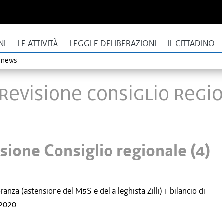
NI
LE ATTIVITÀ
LEGGI E DELIBERAZIONI
IL CITTADINO
o news
revisione Consiglio regio
sione Consiglio regionale (4)
nza (astensione del M5S e della leghista Zilli) il bilancio di
-2020.