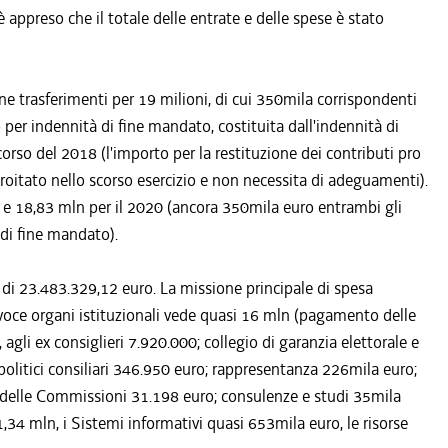
è appreso che il totale delle entrate e delle spese è stato
one trasferimenti per 19 milioni, di cui 350mila corrispondenti
per indennità di fine mandato, costituita dall'indennità di
corso del 2018 (l'importo per la restituzione dei contributi pro
ntroitato nello scorso esercizio e non necessita di adeguamenti).
 e 18,83 mln per il 2020 (ancora 350mila euro entrambi gli
di fine mandato).
di 23.483.329,12 euro. La missione principale di spesa
a voce organi istituzionali vede quasi 16 mln (pagamento delle
 agli ex consiglieri 7.920.000; collegio di garanzia elettorale e
politici consiliari 346.950 euro; rappresentanza 226mila euro;
a delle Commissioni 31.198 euro; consulenze e studi 35mila
1,34 mln, i Sistemi informativi quasi 653mila euro, le risorse