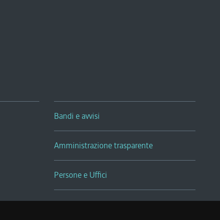
Bandi e avvisi
Amministrazione trasparente
Persone e Uffici
Sala Tiziano Tessitori