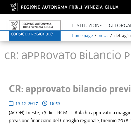
L'ISTITUZIONE
GLI ORGA
home page
news
dettagli
CR: approvato bilancio p
CR: approvato bilancio previ
13.12.2017
16:53
(ACON) Trieste, 13 dic - RCM - L'Aula ha approvato a maggiora
previsione finanziario del Consiglio regionale, triennio 2018