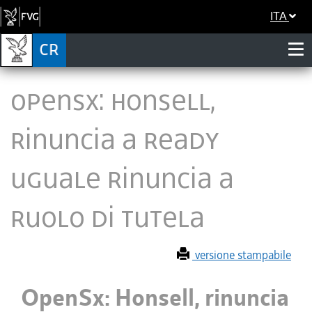
ITA
OpenSx: Honsell,
rinuncia a ReADy
uguale rinuncia a
ruolo di tutela
versione stampabile
OpenSx: Honsell, rinuncia