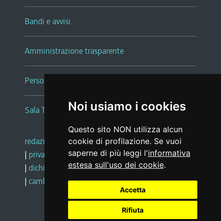
Bandi e avvisi
Amministrazione trasparente
Persone e Uffici
Noi usiamo i cookies
Sala Tiziano Tessitori
Questo sito NON utilizza alcun
redazione web
|
note legali
|
glossario
cookie di profilazione. Se vuoi
saperne di più leggi l'
informativa
|
privacy
|
social media policy
estesa sull'uso dei cookie
.
|
dichiarazione di accessibilità
|
feedback
|
cambio preferenze cookie
Accetta
Rifiuta
Realizzato da