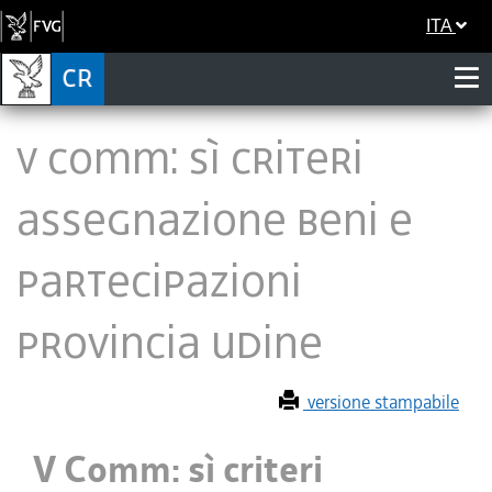
ITA
V Comm: sì criteri
assegnazione beni e
partecipazioni
Provincia Udine
versione stampabile
V Comm: sì criteri