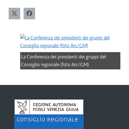
La Conferenza dei presidenti dei gruppi del
Consiglio regionale (foto Arc/GM)