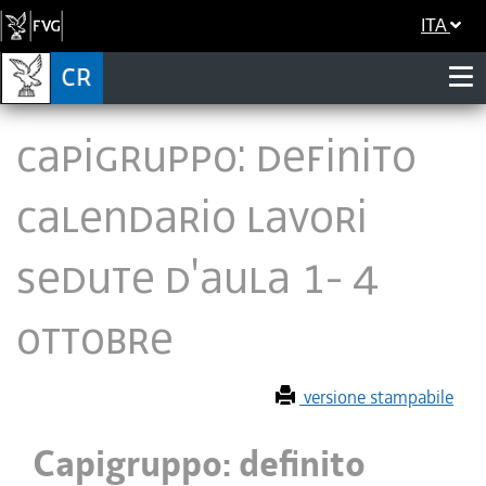
ITA
Capigruppo: definito
calendario lavori
sedute d'Aula 1- 4
ottobre
versione stampabile
Capigruppo: definito