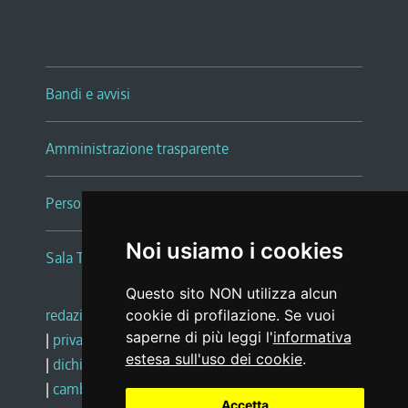
Bandi e avvisi
Amministrazione trasparente
Persone e Uffici
Noi usiamo i cookies
Sala Tiziano Tessitori
Questo sito NON utilizza alcun
redazione web
|
note legali
|
glossario
cookie di profilazione. Se vuoi
saperne di più leggi l'
informativa
|
privacy
|
social media policy
estesa sull'uso dei cookie
.
|
dichiarazione di accessibilità
|
feedback
|
cambio preferenze cookie
Accetta