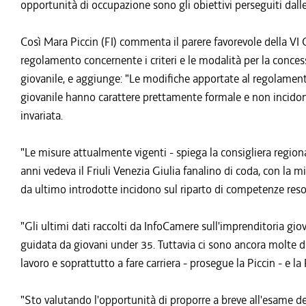
opportunità di occupazione sono gli obiettivi perseguiti dalle
Così Mara Piccin (FI) commenta il parere favorevole della VI
regolamento concernente i criteri e le modalità per la conces
giovanile, e aggiunge: "Le modifiche apportate al regolament
giovanile hanno carattere prettamente formale e non incidono
invariata.
"Le misure attualmente vigenti - spiega la consigliera regional
anni vedeva il Friuli Venezia Giulia fanalino di coda, con la m
da ultimo introdotte incidono sul riparto di competenze re
"Gli ultimi dati raccolti da InfoCamere sull'imprenditoria gi
guidata da giovani under 35. Tuttavia ci sono ancora molte di
lavoro e soprattutto a fare carriera - prosegue la Piccin - e l
"Sto valutando l'opportunità di proporre a breve all'esame de