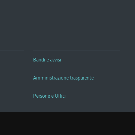
Bandi e avvisi
Amministrazione trasparente
Persone e Uffici
Sala Tiziano Tessitori