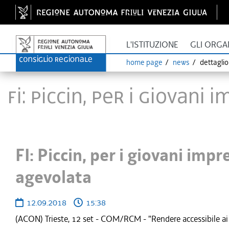
L'ISTITUZIONE
GLI ORGA
home page
news
dettagli
FI: Piccin, per i giovan
FI: Piccin, per i giovani impr
agevolata
12.09.2018
15:38
(ACON) Trieste, 12 set - COM/RCM - "Rendere accessibile ai 