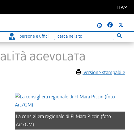
ITA
@
persone e uffici
Esegui r
Ricerca
scalità agevolata
versione stampabile
La consigliera regionale di FI Mara Piccin (foto
Arc/GM)