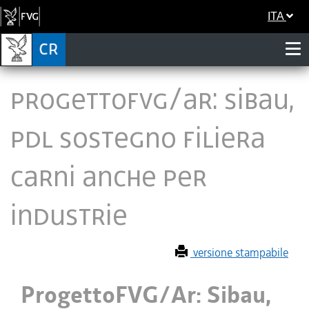
ITA
ProgettoFVG/Ar: Sibau,
pdl sostegno filiera
carni anche per
industrie
versione stampabile
ProgettoFVG/Ar: Sibau,