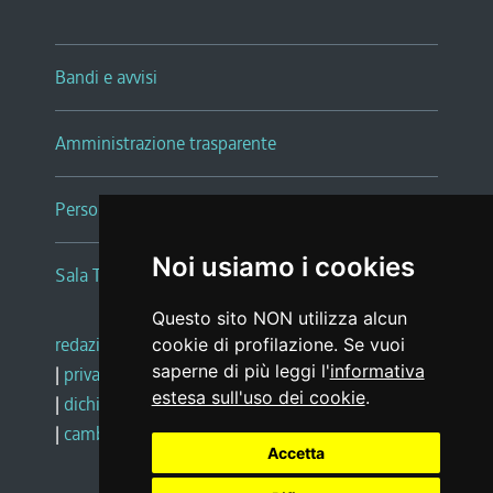
Bandi e avvisi
Amministrazione trasparente
Persone e Uffici
Noi usiamo i cookies
Sala Tiziano Tessitori
Questo sito NON utilizza alcun
redazione web
|
note legali
|
glossario
cookie di profilazione. Se vuoi
saperne di più leggi l'
informativa
|
privacy
|
social media policy
estesa sull'uso dei cookie
.
|
dichiarazione di accessibilità
|
feedback
|
cambio preferenze cookie
Accetta