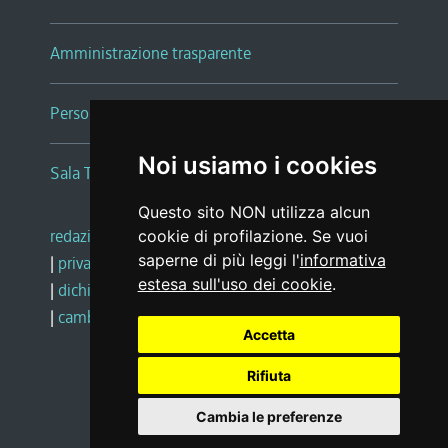
Amministrazione trasparente
Persone e Uffici
Noi usiamo i cookies
Sala Tiziano Tessitori
Questo sito NON utilizza alcun
redazione web
|
note legali
|
glossario
cookie di profilazione. Se vuoi
saperne di più leggi l'
informativa
|
privacy
|
social media policy
estesa sull'uso dei cookie
.
|
dichiarazione di accessibilità
|
feedback
|
cambio preferenze cookie
Accetta
Rifiuta
Realizzato da
Cambia le preferenze