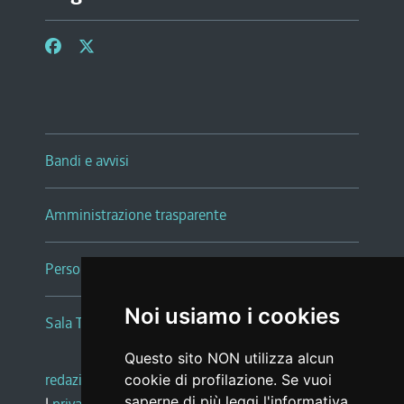
Bandi e avvisi
Amministrazione trasparente
Persone e Uffici
Noi usiamo i cookies
Sala Tiziano Tessitori
Questo sito NON utilizza alcun
redazione web
|
note legali
|
glossario
cookie di profilazione. Se vuoi
saperne di più leggi l'
informativa
|
privacy
|
social media policy