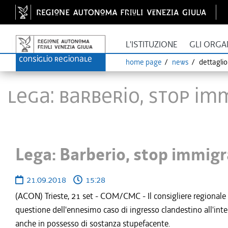
L'ISTITUZIONE
GLI ORGA
home page
news
dettagli
Lega: Barberio, stop im
Lega: Barberio, stop immigra
21.09.2018
15:28
(ACON) Trieste, 21 set - COM/CMC - Il consigliere regionale
questione dell'ennesimo caso di ingresso clandestino all'int
anche in possesso di sostanza stupefacente.