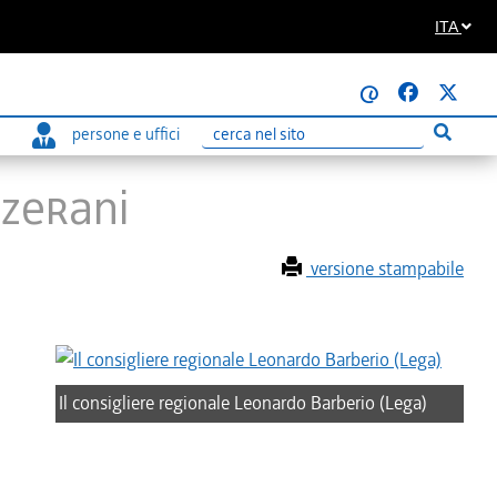
ITA
@
persone e uffici
Esegui r
Ricerca
rzerani
versione stampabile
Il consigliere regionale Leonardo Barberio (Lega)