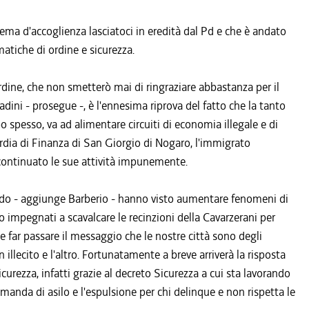
stema d'accoglienza lasciatoci in eredità dal Pd e che è andato
atiche di ordine e sicurezza.
ordine, che non smetterò mai di ringraziare abbastanza per il
tadini - prosegue -, è l'ennesima riprova del fatto che la tanto
 spesso, va ad alimentare circuiti di economia illegale e di
ardia di Finanza di San Giorgio di Nogaro, l'immigrato
e continuato le sue attività impunemente.
rado - aggiunge Barberio - hanno visto aumentare fenomeni di
ilo impegnati a scavalcare le recinzioni della Cavarzerani per
e far passare il messaggio che le nostre città sono degli
illecito e l'altro. Fortunatamente a breve arriverà la risposta
curezza, infatti grazie al decreto Sicurezza a cui sta lavorando
omanda di asilo e l'espulsione per chi delinque e non rispetta le