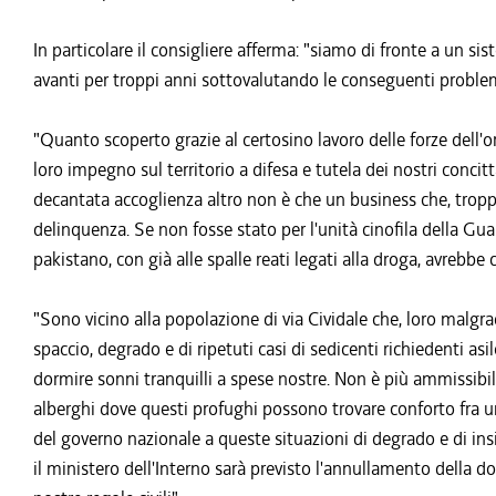
In particolare il consigliere afferma: "siamo di fronte a un si
avanti per troppi anni sottovalutando le conseguenti problem
"Quanto scoperto grazie al certosino lavoro delle forze dell'
loro impegno sul territorio a difesa e tutela dei nostri concit
decantata accoglienza altro non è che un business che, troppo
delinquenza. Se non fosse stato per l'unità cinofila della Gu
pakistano, con già alle spalle reati legati alla droga, avrebb
"Sono vicino alla popolazione di via Cividale che, loro malg
spaccio, degrado e di ripetuti casi di sedicenti richiedenti as
dormire sonni tranquilli a spese nostre. Non è più ammissibil
alberghi dove questi profughi possono trovare conforto fra un 
del governo nazionale a queste situazioni di degrado e di insi
il ministero dell'Interno sarà previsto l'annullamento della d