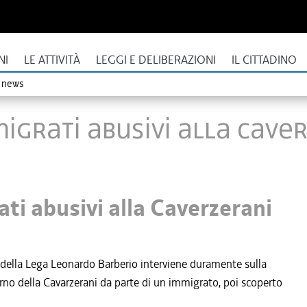
NI
LE ATTIVITÀ
LEGGI E DELIBERAZIONI
IL CITTADINO
o news
migrati abusivi alla Cave
ti abusivi alla Caverzerani
 della Lega Leonardo Barberio interviene duramente sulla
erno della Cavarzerani da parte di un immigrato, poi scoperto