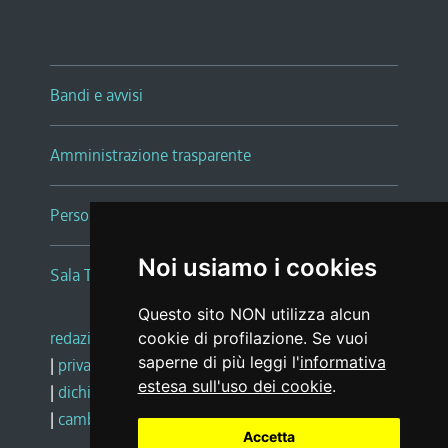
Bandi e avvisi
Amministrazione trasparente
Persone e Uffici
Noi usiamo i cookies
Sala Tiziano Tessitori
Questo sito NON utilizza alcun
redazione web
|
note legali
|
glossario
cookie di profilazione. Se vuoi
saperne di più leggi l'
informativa
|
privacy
|
social media policy
estesa sull'uso dei cookie
.
|
dichiarazione di accessibilità
|
feedback
|
cambio preferenze cookie
Accetta