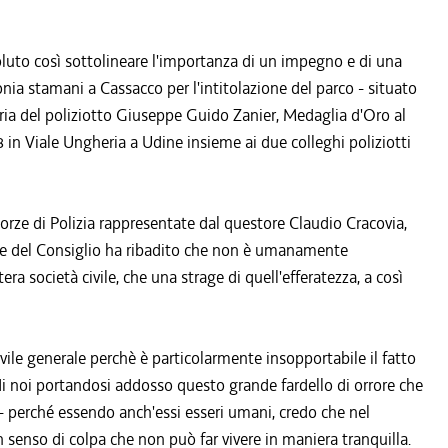
oluto così sottolineare l'importanza di un impegno e di una
ia stamani a Cassacco per l'intitolazione del parco - situato
ria del poliziotto Giuseppe Guido Zanier, Medaglia d'Oro al
 in Viale Ungheria a Udine insieme ai due colleghi poliziotti
 Forze di Polizia rappresentate dal questore Claudio Cracovia,
nte del Consiglio ha ribadito che non è umanamente
ra società civile, che una strage di quell'efferatezza, a così
vile generale perchè è particolarmente insopportabile il fatto
 di noi portandosi addosso questo grande fardello di orrore che
 perché essendo anch'essi esseri umani, credo che nel
 senso di colpa che non può far vivere in maniera tranquilla.