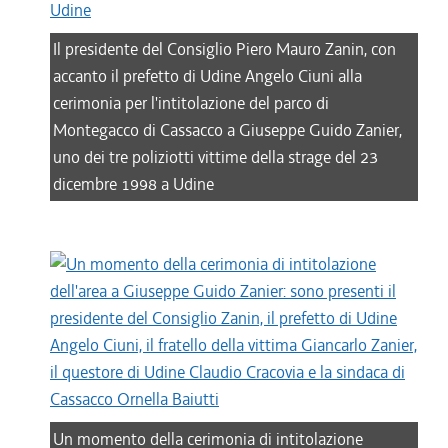
Il presidente del Consiglio Piero Mauro Zanin, con
accanto il prefetto di Udine Angelo Ciuni alla
cerimonia per l'intitolazione del parco di
Montegacco di Cassacco a Giuseppe Guido Zanier,
uno dei tre poliziotti vittime della strage del 23
dicembre 1998 a Udine
Un momento della cerimonia di intitolazione