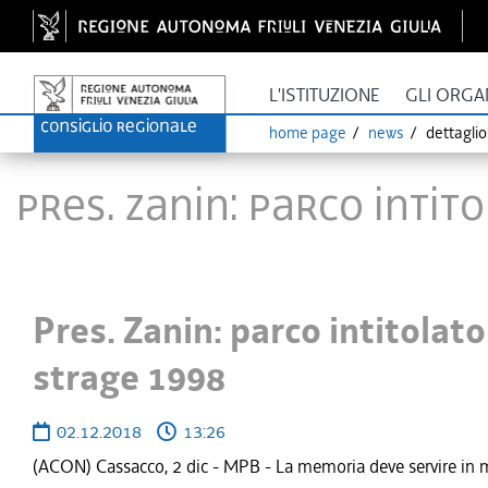
L'ISTITUZIONE
GLI ORGA
home page
news
dettagli
Pres. Zanin: parco intit
Pres. Zanin: parco intitolato
strage 1998
02.12.2018
13:26
(ACON) Cassacco, 2 dic - MPB - La memoria deve servire in ma