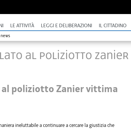
NI
LE ATTIVITÀ
LEGGI E DELIBERAZIONI
IL CITTADINO
o news
olato al poliziotto Zanie
 al poliziotto Zanier vittima
niera ineluttabile a continuare a cercare la giustizia che