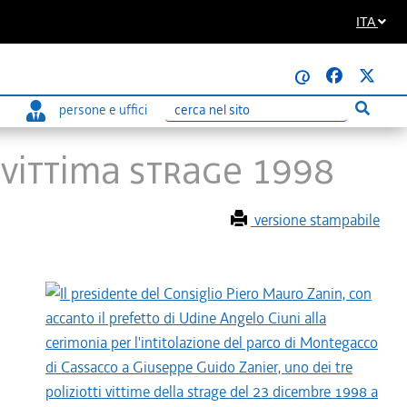
ITA
@
persone e uffici
Esegui r
Ricerca
r vittima strage 1998
versione stampabile