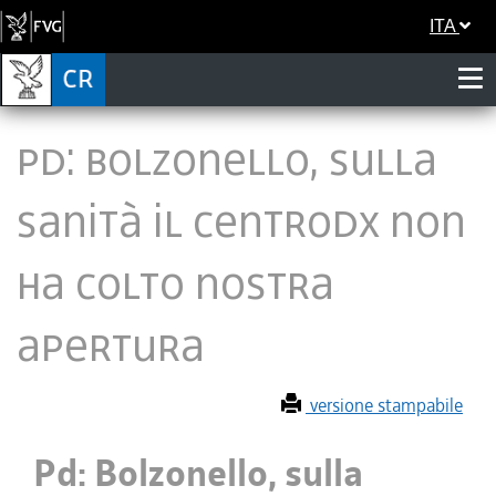
ITA
Pd: Bolzonello, sulla
sanità il centrodx non
ha colto nostra
apertura
versione stampabile
Pd: Bolzonello, sulla