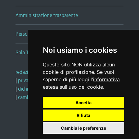
Amministrazione trasparente
Persone e Uffici
Noi usiamo i cookies
Sala Tiziano Tessitori
Questo sito NON utilizza alcun
redazione web
|
note legali
|
glossario
cookie di profilazione. Se vuoi
saperne di più leggi l'
informativa
|
privacy
|
social media policy
estesa sull'uso dei cookie
.
|
dichiarazione di accessibilità
|
feedback
|
cambio preferenze cookie
Accetta
Rifiuta
Realizzato da
Cambia le preferenze