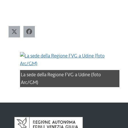
La sede della Regione FVG a Udine (foto
Arc/GM)