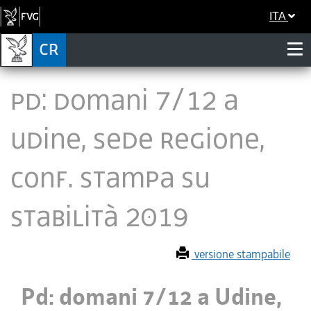
ITA
Pd: domani 7/12 a
Udine, sede Regione,
conf. stampa su
Stabilità 2019
versione stampabile
Pd: domani 7/12 a Udine,