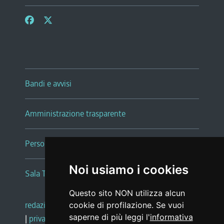
Bandi e avvisi
Amministrazione trasparente
Persone e Uffici
Noi usiamo i cookies
Sala Tiziano Tessitori
Questo sito NON utilizza alcun
redazione web
|
note legali
|
glossario
cookie di profilazione. Se vuoi
saperne di più leggi l'
informativa
|
privacy
|
social media policy