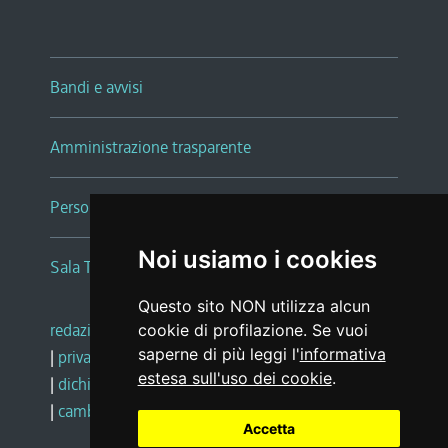
Bandi e avvisi
Amministrazione trasparente
Persone e Uffici
Noi usiamo i cookies
Sala Tiziano Tessitori
Questo sito NON utilizza alcun
redazione web
|
note legali
|
glossario
cookie di profilazione. Se vuoi
saperne di più leggi l'
informativa
|
privacy
|
social media policy
estesa sull'uso dei cookie
.
|
dichiarazione di accessibilità
|
feedback
|
cambio preferenze cookie
Accetta