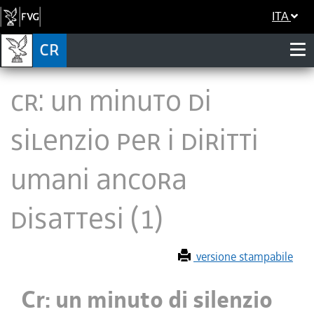
ITA
Cr: un minuto di
silenzio per i diritti
umani ancora
disattesi (1)
versione stampabile
Cr: un minuto di silenzio