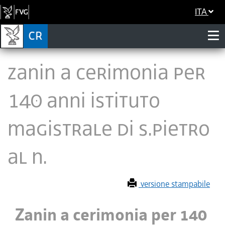
ITA
Zanin a cerimonia per
140 anni Istituto
Magistrale di S.Pietro
al N.
versione stampabile
Zanin a cerimonia per 140