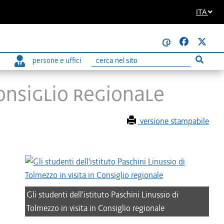
ITA
@
persone e uffici
Esegui r
Ricerca
Consiglio regionale
versione stampabile
Gli studenti dell'istituto Paschini Linussio di
Tolmezzo in visita in Consiglio regionale