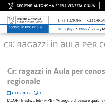
L'ISTITUZIONE
GLI ORGA
home page
news
dettagli
Cr: ragazzi in Aula per 
Cr: ragazzi in Aula per conos
regionale
01.02.2019
13:36
(ACON) Trieste, 1 feb - MPB - "Vi auguro di passare qualche o