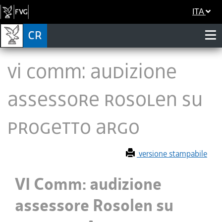
ITA
VI Comm: audizione
assessore Rosolen su
progetto Argo
versione stampabile
VI Comm: audizione
assessore Rosolen su