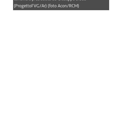
(ProgettoFVG/Ar) (foto Acon/RCM)