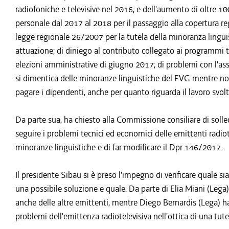
radiofoniche e televisive nel 2016, e dell'aumento di oltre 
personale dal 2017 al 2018 per il passaggio alla copertura r
legge regionale 26/2007 per la tutela della minoranza lingui
attuazione; di diniego al contributo collegato ai programmi 
elezioni amministrative di giugno 2017; di problemi con l'asse
si dimentica delle minoranze linguistiche del FVG mentre non 
pagare i dipendenti, anche per quanto riguarda il lavoro svolt
Da parte sua, ha chiesto alla Commissione consiliare di sollec
seguire i problemi tecnici ed economici delle emittenti radiote
minoranze linguistiche e di far modificare il Dpr 146/2017.
Il presidente Sibau si è preso l'impegno di verificare quale si
una possibile soluzione e quale. Da parte di Elia Miani (Lega)
anche delle altre emittenti, mentre Diego Bernardis (Lega) ha 
problemi dell'emittenza radiotelevisiva nell'ottica di una tute