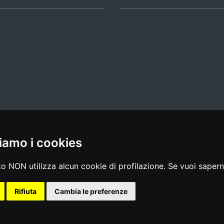
iamo i cookies
l media policy
|
dichiarazione di accessibilità
|
feedback
o NON utilizza alcun cookie di profilazione. Se vuoi saperne
Rifiuta
Cambia le preferenze