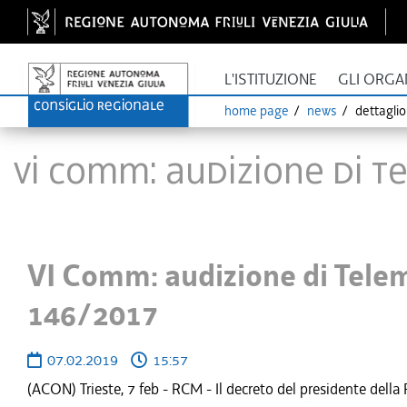
L'ISTITUZIONE
GLI ORGA
home page
news
dettagli
VI Comm: audizione di 
VI Comm: audizione di Tele
146/2017
07.02.2019
15:57
(ACON) Trieste, 7 feb - RCM - Il decreto del presidente della