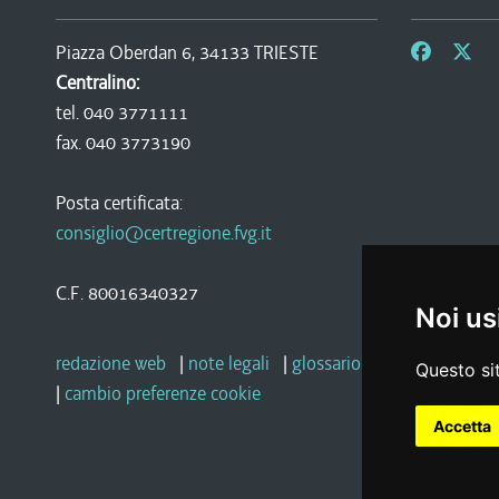
Piazza Oberdan 6, 34133 TRIESTE
Centralino:
tel. 040 3771111
fax. 040 3773190
Posta certificata:
consiglio@certregione.fvg.it
C.F. 80016340327
Noi us
redazione web
|
note legali
|
glossario
|
privacy
|
socia
Questo sit
|
cambio preferenze cookie
Accetta