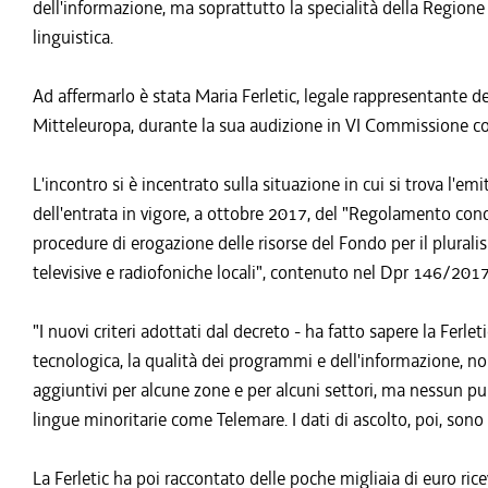
dell'informazione, ma soprattutto la specialità della Regione F
linguistica.
Ad affermarlo è stata Maria Ferletic, legale rappresentante 
Mitteleuropa, durante la sua audizione in VI Commissione c
L'incontro si è incentrato sulla situazione in cui si trova l'e
dell'entrata in vigore, a ottobre 2017, del "Regolamento concern
procedure di erogazione delle risorse del Fondo per il plurali
televisive e radiofoniche locali", contenuto nel Dpr 146/2017
"I nuovi criteri adottati dal decreto - ha fatto sapere la Ferle
tecnologica, la qualità dei programmi e dell'informazione, non
aggiuntivi per alcune zone e per alcuni settori, ma nessun pu
lingue minoritarie come Telemare. I dati di ascolto, poi, sono 
La Ferletic ha poi raccontato delle poche migliaia di euro ric