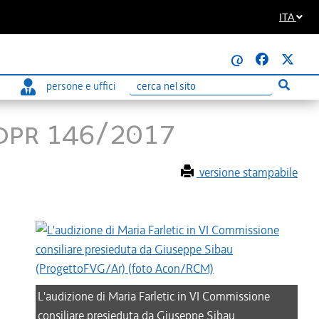
ITA
@
persone e uffici
Esegui r
Ricerca
 Dpr 146/2017
versione stampabile
L'audizione di Maria Farletic in VI Commissione
consiliare presieduta da Giuseppe Sibau