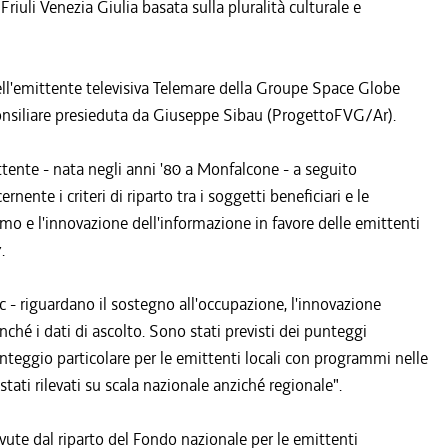
riuli Venezia Giulia basata sulla pluralità culturale e
dell'emittente televisiva Telemare della Groupe Space Globe
onsiliare presieduta da Giuseppe Sibau (ProgettoFVG/Ar).
mittente - nata negli anni '80 a Monfalcone - a seguito
ente i criteri di riparto tra i soggetti beneficiari e le
smo e l'innovazione dell'informazione in favore delle emittenti
.
tic - riguardano il sostegno all'occupazione, l'innovazione
ché i dati di ascolto. Sono stati previsti dei punteggi
nteggio particolare per le emittenti locali con programmi nelle
stati rilevati su scala nazionale anziché regionale".
evute dal riparto del Fondo nazionale per le emittenti