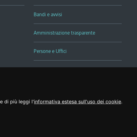
Bandi e avvisi
Amministrazione trasparente
Persone e Uffici
Sala Tiziano Tessitori
Realizzato da
 di più leggi l'
informativa estesa sull'uso dei cookie
.