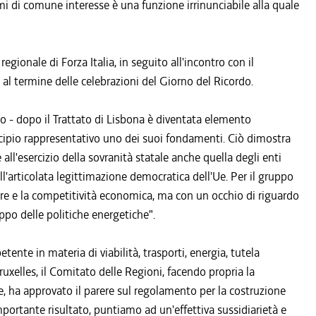
mi di comune interesse è una funzione irrinunciabile alla quale
egionale di Forza Italia, in seguito all'incontro con il
l termine delle celebrazioni del Giorno del Ricordo.
o - dopo il Trattato di Lisbona è diventata elemento
incipio rappresentativo uno dei suoi fondamenti. Ciò dimostra
 all'esercizio della sovranità statale anche quella degli enti
dell'articolata legittimazione democratica dell'Ue. Per il gruppo
tture e la competitività economica, ma con un occhio di riguardo
uppo delle politiche energetiche".
ente in materia di viabilità, trasporti, energia, tutela
uxelles, il Comitato delle Regioni, facendo propria la
e, ha approvato il parere sul regolamento per la costruzione
mportante risultato, puntiamo ad un'effettiva sussidiarietà e