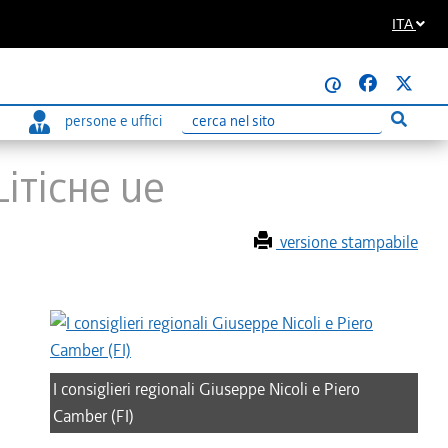
ITA
@
persone e uffici
Esegui r
Ricerca
litiche Ue
versione stampabile
I consiglieri regionali Giuseppe Nicoli e Piero
Camber (FI)