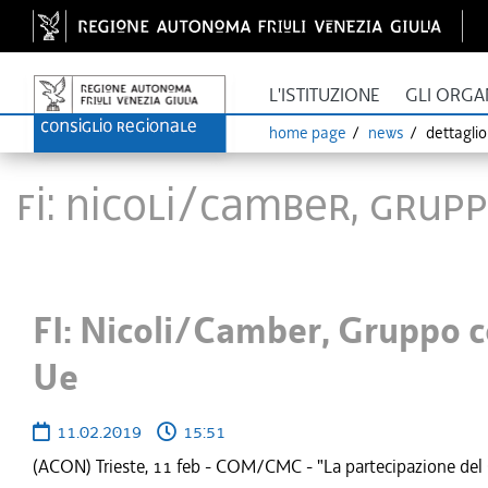
L'ISTITUZIONE
GLI ORGA
home page
news
dettagli
FI: Nicoli/Camber, Grupp
FI: Nicoli/Camber, Gruppo co
Ue
11.02.2019
15:51
(ACON) Trieste, 11 feb - COM/CMC - "La partecipazione del Co