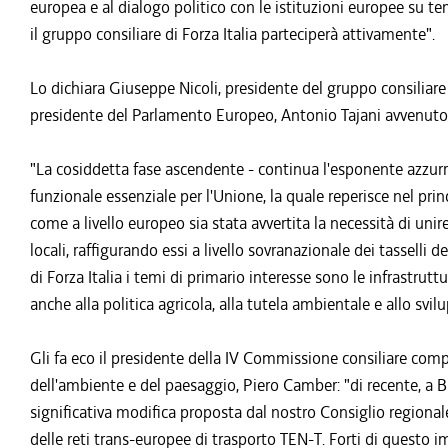
europea e al dialogo politico con le istituzioni europee su te
il gruppo consiliare di Forza Italia parteciperà attivamente".
Lo dichiara Giuseppe Nicoli, presidente del gruppo consiliare r
presidente del Parlamento Europeo, Antonio Tajani avvenuto a
"La cosiddetta fase ascendente - continua l'esponente azzurr
funzionale essenziale per l'Unione, la quale reperisce nel pr
come a livello europeo sia stata avvertita la necessità di unire
locali, raffigurando essi a livello sovranazionale dei tasselli 
di Forza Italia i temi di primario interesse sono le infrastru
anche alla politica agricola, alla tutela ambientale e allo svil
Gli fa eco il presidente della IV Commissione consiliare compet
dell'ambiente e del paesaggio, Piero Camber: "di recente, a Br
significativa modifica proposta dal nostro Consiglio regional
delle reti trans-europee di trasporto TEN-T. Forti di questo i