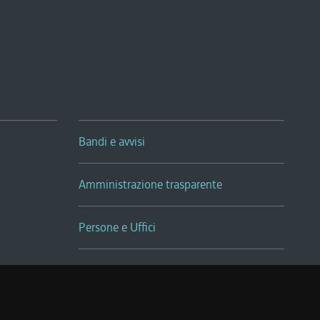
Bandi e avvisi
Amministrazione trasparente
Persone e Uffici
Sala Tiziano Tessitori