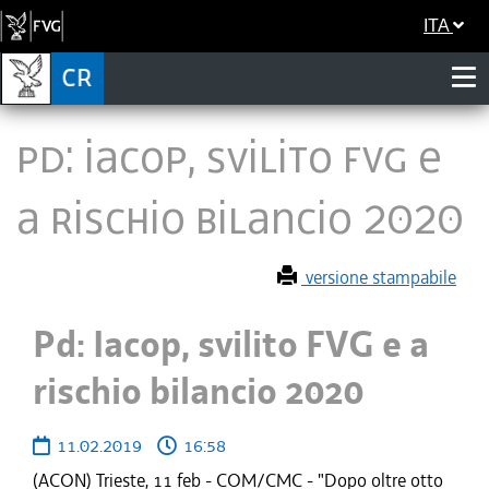
ITA
Pd: Iacop, svilito FVG e
a rischio bilancio 2020
versione stampabile
Pd: Iacop, svilito FVG e a
rischio bilancio 2020
11.02.2019
16:58
(ACON) Trieste, 11 feb - COM/CMC - "Dopo oltre otto