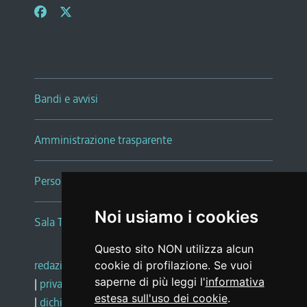
Bandi e avvisi
Amministrazione trasparente
Persone e Uffici
Noi usiamo i cookies
Sala Tiziano Tessitori
Questo sito NON utilizza alcun
redazione web
|
note legali
|
glossario
cookie di profilazione. Se vuoi
saperne di più leggi l'
informativa
|
privacy
|
social media policy
estesa sull'uso dei cookie
.
|
dichiarazione di accessibilità
|
feedback