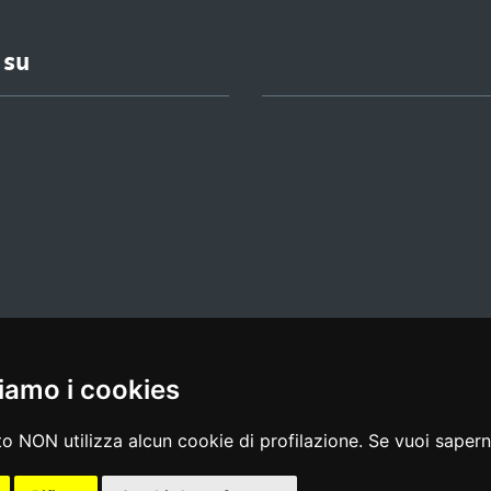
 su
iamo i cookies
l media policy
|
dichiarazione di accessibilità
|
feedback
o NON utilizza alcun cookie di profilazione. Se vuoi saperne