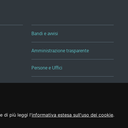
Bandi e avvisi
Amministrazione trasparente
Persone e Uffici
Sala Tiziano Tessitori
Realizzato da
 di più leggi l'
informativa estesa sull'uso dei cookie
.