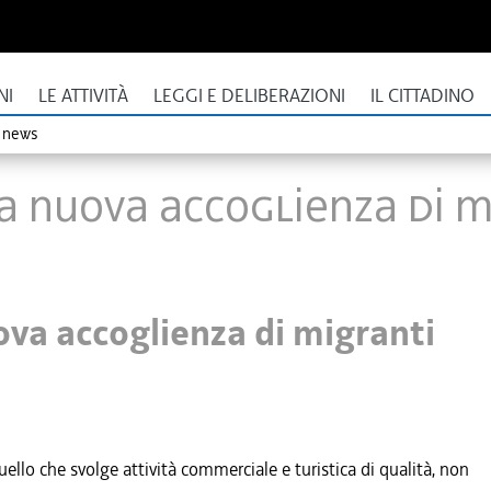
NI
LE ATTIVITÀ
LEGGI E DELIBERAZIONI
IL CITTADINO
o news
o a nuova accoglienza di 
uova accoglienza di migranti
llo che svolge attività commerciale e turistica di qualità, non