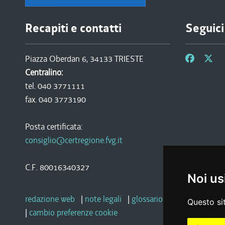
Recapiti e contatti
Seguici
Piazza Oberdan 6, 34133 TRIESTE
Centralino:
tel. 040 3771111
fax. 040 3773190
Posta certificata:
consiglio@certregione.fvg.it
C.F. 80016340327
Noi us
redazione web
|
note legali
|
glossario
|
privacy
|
socia
Questo sit
|
cambio preferenze cookie