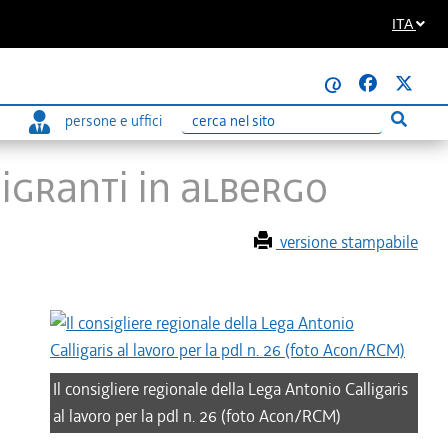
ITA
@
persone e uffici
Esegui r
Ricerca
migranti in albergo
versione stampabile
Il consigliere regionale della Lega Antonio Calligaris
al lavoro per la pdl n. 26 (foto Acon/RCM)