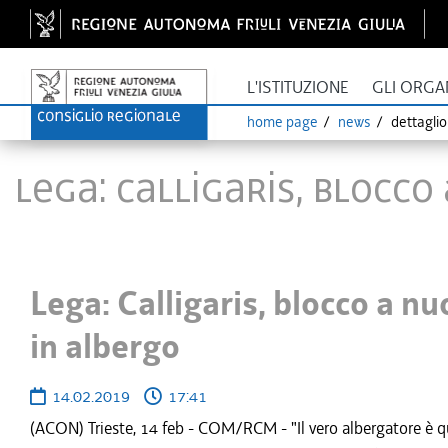
L'ISTITUZIONE
GLI ORGA
home page
news
dettagli
Lega: Calligaris, blocc
Lega: Calligaris, blocco a n
in albergo
14.02.2019
17:41
(ACON) Trieste, 14 feb - COM/RCM - "Il vero albergatore è que