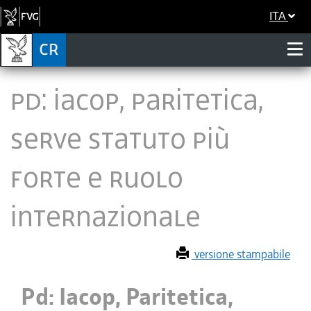
ITA
Pd: Iacop, Paritetica,
serve statuto più
forte e ruolo
internazionale
versione stampabile
Pd: Iacop, Paritetica,