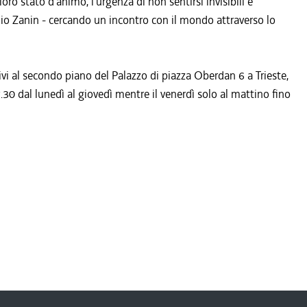
loro stato d'animo, l'urgenza di non sentirsi invisibili e
lio Zanin - cercando un incontro con il mondo attraverso lo
tivi al secondo piano del Palazzo di piazza Oberdan 6 a Trieste,
7.30 dal lunedì al giovedì mentre il venerdì solo al mattino fino