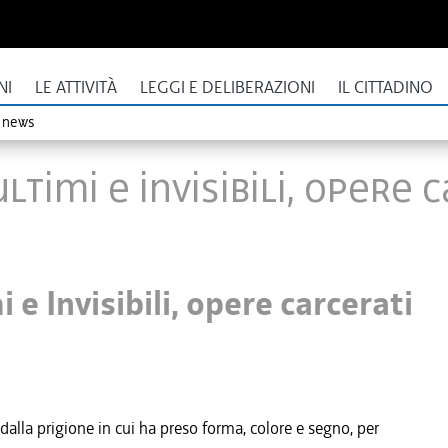
NI
LE ATTIVITÀ
LEGGI E DELIBERAZIONI
IL CITTADINO
o news
timi e Invisibili, opere 
e Invisibili, opere carcerati
dalla prigione in cui ha preso forma, colore e segno, per