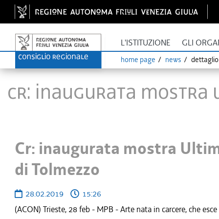
L'ISTITUZIONE
GLI ORGA
home page
news
dettagli
Cr: inaugurata mostra Ul
Cr: inaugurata mostra Ultimi 
di Tolmezzo
28.02.2019
15:26
(ACON) Trieste, 28 feb - MPB - Arte nata in carcere, che esce 