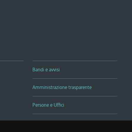
Bandi e avvisi
Amministrazione trasparente
Persone e Uffici
Sala Tiziano Tessitori