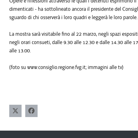
Opere e riflessioni attraverso le quali i detenuti esprimono il 
dimenticati - ha sottolineato ancora il presidente del Consig
sguardo di chi osserverà i loro quadri e leggerà le loro parole.
La mostra sarà visitabile fino al 22 marzo, negli spazi esposi
negli orari consueti, dalle 9.30 alle 12.30 e dalle 14.30 alle 1
alle 13.00.
(foto su www.consiglio.regione.fvg.it; immagini alle tv)