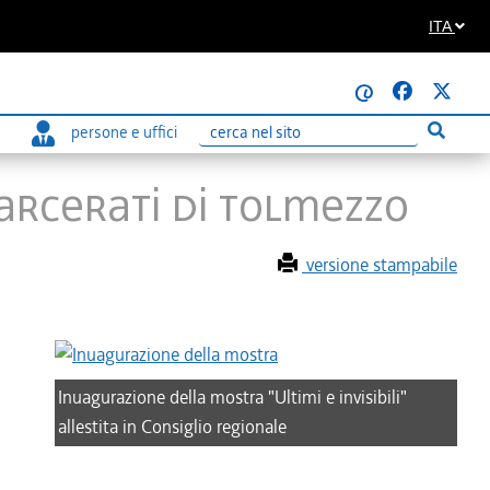
ITA
@
persone e uffici
Esegui r
Ricerca
carcerati di Tolmezzo
versione stampabile
Inuagurazione della mostra "Ultimi e invisibili"
allestita in Consiglio regionale