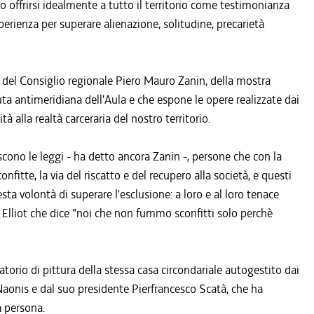
 offrirsi idealmente a tutto il territorio come testimonianza
erienza per superare alienazione, solitudine, precarietà
 del Consiglio regionale Piero Mauro Zanin, della mostra
duta antimeridiana dell'Aula e che espone le opere realizzate dai
tà alla realtà carceraria del nostro territorio.
iscono le leggi - ha detto ancora Zanin -, persone che con la
itte, la via del riscatto e del recupero alla società, e questi
sta volontà di superare l'esclusione: a loro e al loro tenace
i Elliot che dice "noi che non fummo sconfitti solo perchè
atorio di pittura della stessa casa circondariale autogestito dai
onis e dal suo presidente Pierfrancesco Scatà, che ha
a persona.