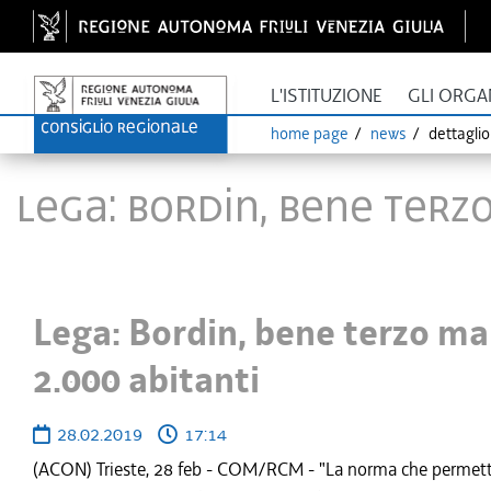
L'ISTITUZIONE
GLI ORGA
home page
news
dettagli
Lega: Bordin, bene terz
Lega: Bordin, bene terzo m
2.000 abitanti
28.02.2019
17:14
(ACON) Trieste, 28 feb - COM/RCM - "La norma che permette