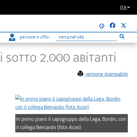
ITA
@
persone e uffici
Esegui r
Ricerca
 sotto 2.000 abitanti
versione stampabile
In primo piano il capogruppo della Lega, Bordin, con
il collega Bernardis (foto Acon)