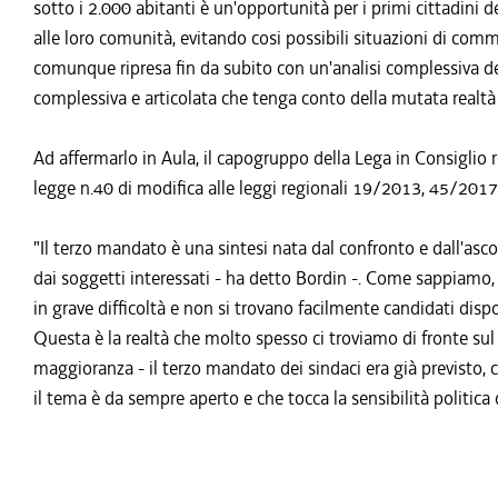
sotto i 2.000 abitanti è un'opportunità per i primi cittadini
alle loro comunità, evitando cosi possibili situazioni di com
comunque ripresa fin da subito con un'analisi complessiva del
complessiva e articolata che tenga conto della mutata realtà 
Ad affermarlo in Aula, il capogruppo della Lega in Consiglio 
legge n.40 di modifica alle leggi regionali 19/2013, 45/201
"Il terzo mandato è una sintesi nata dal confronto e dall'ascol
dai soggetti interessati - ha detto Bordin -. Come sappiamo,
in grave difficoltà e non si trovano facilmente candidati dis
Questa è la realtà che molto spesso ci troviamo di fronte sul te
maggioranza - il terzo mandato dei sindaci era già previsto, c
il tema è da sempre aperto e che tocca la sensibilità politica d