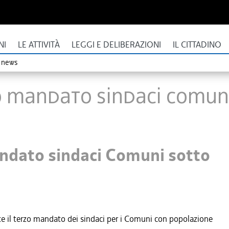
NI
LE ATTIVITÀ
LEGGI E DELIBERAZIONI
IL CITTADINO
o news
o mandato sindaci Comuni
andato sindaci Comuni sotto
 il terzo mandato dei sindaci per i Comuni con popolazione