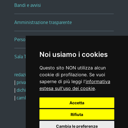
Bandi e avvisi
Amministrazione trasparente
Persone e Uffici
Noi usiamo i cookies
Sala Tiziano Tessitori
Questo sito NON utilizza alcun
redazione web
|
note legali
|
glossario
cookie di profilazione. Se vuoi
saperne di più leggi l'
informativa
|
privacy
|
social media policy
estesa sull'uso dei cookie
.
|
dichiarazione di accessibilità
|
feedback
|
cambio preferenze cookie
Accetta
Rifiuta
Realizzato da
Cambia le preferenze