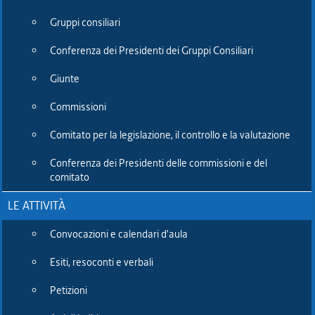
l'espressione di quel senso civico, di quella cittadinanza attiva
Gruppi consiliari
che vede i cittadini della nostra comunità sempre impegnati a
dare ai problemi risposte concrete che partono dal basso, dal
Conferenza dei Presidenti dei Gruppi Consiliari
territorio. E' una esperienza che testimonia l'impegno a
guardare lontano, a non fermarsi ai primi traguardi ma ad
Giunte
affrontare la dimensione sociale del problema: un problema
sommerso, che doveva innanzitutto essere riconosciuto".
Commissioni
Lo ha sottolineato il presidente del Consiglio regionale Piero
Comitato per la legislazione, il controllo e la valutazione
Mauro Zanin portando il saluto della Comunità del Friuli
Conferenza dei Presidenti delle commissioni e del
Venezia Giulia al congresso nazionale di endometriosi che
comitato
l'Associazione, presieduta da Sonia Manente, ha organizzato a
Udine, a Palazzo Garzolini di Toppo Wassermann, sede della
LE ATTIVITÀ
Scuola Superiore dell'Università di Udine, in occasione della
Giornata regionale dell'endometriosi che si celebra il 9 marzo.
Convocazioni e calendari d'aula
Un appuntamento di approfondimento scientifico al quale
Esiti, resoconti e verbali
l'Associazione ha chiamato specialisti da tutt'Italia per favorire
l'incremento della ricerca nel settore, proponendosi quale
Petizioni
elemento di connessione, nel contesto del congresso, tra il