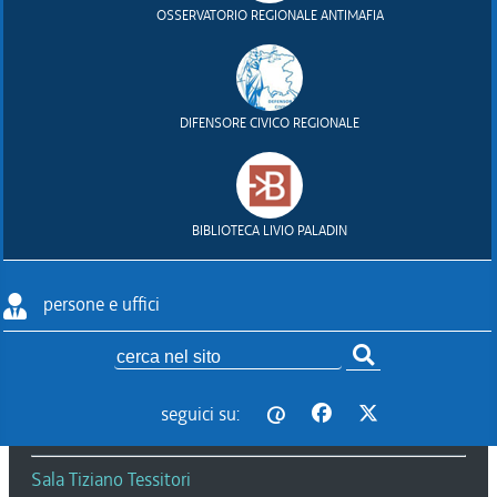
OSSERVATORIO REGIONALE ANTIMAFIA
Posta certificata:
consiglio@certregione.fvg.it
C.F. 80016340327
DIFENSORE CIVICO REGIONALE
Seguici su
BIBLIOTECA LIVIO PALADIN
persone e uffici
Bandi e avvisi
Esegui ricer
Amministrazione trasparente
seguici su:
@
Persone e Uffici
Sala Tiziano Tessitori