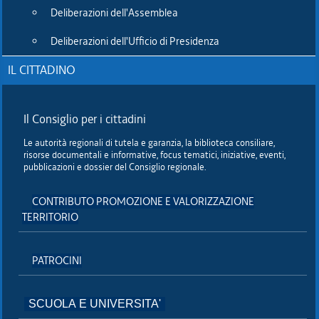
Deliberazioni dell'Assemblea
parte del presidente Zanin l'auspico che "il Consiglio regionale
possa in breve affrontare il secondo tempo di questa
Deliberazioni dell'Ufficio di Presidenza
importante partita, quello che concerne il sostegno da dare a
chi vive in prima persona il problema".
IL CITTADINO
"Perchè - ha aggiunto Zanin -, il volontariato e il senso civico
della nostra gente anticipano le istituzioni, ma poi occorre che
Il Consiglio per i cittadini
queste raccolgano questa sfida, sappiano affiancare il sociale
per dare una risposta anche istituzionale, facendo in modo che
Le autorità regionali di tutela e garanzia, la biblioteca consiliare,
la nostra regione possa continuare a essere faro di buone
risorse documentali e informative, focus tematici, iniziative, eventi,
pubblicazioni e dossier del Consiglio regionale.
pratiche come questa, e promuovere per tutte le donne una
qualità della vita che sia di eccellenza".
CONTRIBUTO PROMOZIONE E VALORIZZAZIONE
TERRITORIO
Un saluto è stato portato anche dall'assessore regionale
Barbara Zilli che ha voluto sottolineare come all'indomani
della Festa della Donna, questa Giornata Regionale
PATROCINI
dell'endometriosi sia un segnale importantissimo per
dimostrare che "fare rete tra comunità scientifica, società civile
e istituzioni è il modo migliore per far crescere una comunità
SCUOLA E UNIVERSITA'
consapevole e aiutare le persone a risolvere problemi spesso