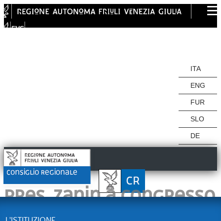
ITA
ITA
ENG
FUR
SLO
DE
Pres. Zanin a Congresso
L'ISTITUZIONE