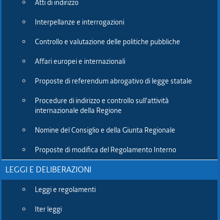
Atti di indirizzo
sistema sanitario, le università, i centri di ricerca, i cluster e le
imprese, in un'ottica di collaborazione per promuovere azioni
Interpellanze e interrogazioni
efficaci per le donne affette da questa patologia invalidante -
circa 3 milioni circa in Italia, una su 10 in FVG - difficile da
Controllo e valutazione delle politiche pubbliche
diagnosticare e scarsamente riconosciuta in ambito sanitario e
istituzionale.
Affari europei e internazionali
"Un esempio offerto al resto del Paese; una buona pratica
Proposte di referendum abrogativo di legge statale
diffusa in altre regioni" - ha sottolineato ancora Zanin
ricordando che grazie all'impegno e alla sensibilizzazione
Procedure di indirizzo e controllo sull'attività
internazionale della Regione
dell'Associazione la Regione nel 2012 ha varato una legge (la
18) che ha previsto l'istituzione di un Osservatorio e di un
Nomine del Consiglio e della Giunta Regionale
Registro riguardante la patologia e le donne che ne soffrono.
Un traguardo importante che ha dato inizio in Italia al
Proposte di modifica del Regolamento Interno
percorso di riconoscimento giuridico di una malattia ad alto
rischio di evoluzione e ancora oggi sin troppo sottovalutata.
LEGGI E DELIBERAZIONI
E se l'Associazione Endometriosi FVG è stata invitata dalla
Leggi e regolamenti
Commissione Igiene e e Sanità a partecipare alla stesura del
disegno di legge nazionale riguardante le disposizioni per la
Iter leggi
diagnosi e la cura delle pazienti affette da endometriosi, da