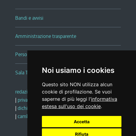
Bandi e avvisi
Amministrazione trasparente
Persone e Uffici
Noi usiamo i cookies
Sala Tiziano Tessitori
Questo sito NON utilizza alcun
redazione web
|
note legali
|
glossario
cookie di profilazione. Se vuoi
saperne di più leggi l'
informativa
|
privacy
|
social media policy
estesa sull'uso dei cookie
.
|
dichiarazione di accessibilità
|
feedback
|
cambio preferenze cookie
Accetta
Rifiuta