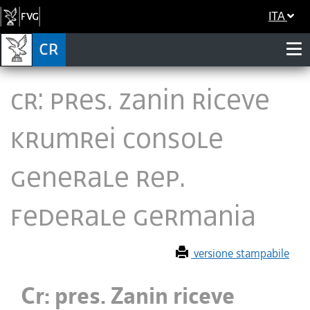
ITA
Cr: pres. Zanin riceve
Krumrei Console
generale Rep.
Federale Germania
versione stampabile
Cr: pres. Zanin riceve