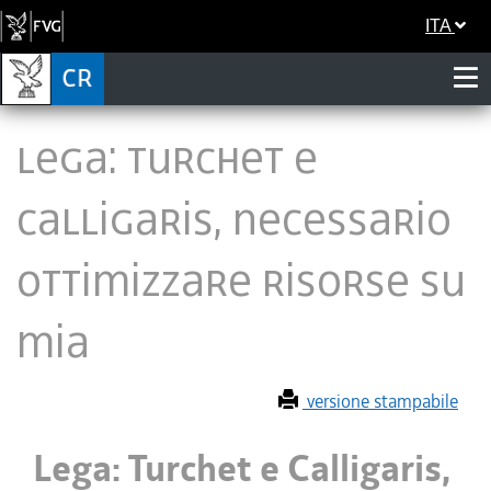
ITA
Lega: Turchet e
Calligaris, necessario
ottimizzare risorse su
Mia
versione stampabile
Lega: Turchet e Calligaris,