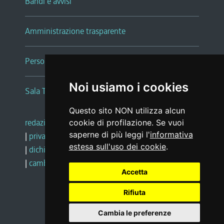
Bandi e avvisi
Amministrazione trasparente
Persone e Uffici
Noi usiamo i cookies
Sala Tiziano Tessitori
Questo sito NON utilizza alcun
redazione web
|
note legali
|
glossario
cookie di profilazione. Se vuoi
saperne di più leggi l'
informativa
|
privacy
|
social media policy
estesa sull'uso dei cookie
.
|
dichiarazione di accessibilità
|
feedback
|
cambio preferenze cookie
Accetta
Rifiuta
Realizzato da
Cambia le preferenze