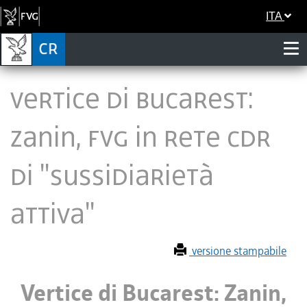
ITA
Vertice di Bucarest:
Zanin, FVG in rete CdR
di "Sussidiarietà
attiva"
versione stampabile
Vertice di Bucarest: Zanin,