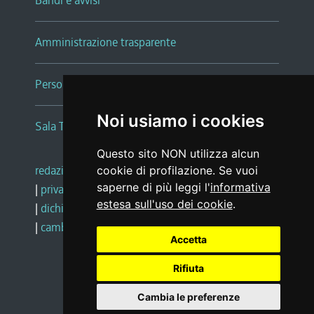
Bandi e avvisi
Amministrazione trasparente
Persone e Uffici
Noi usiamo i cookies
Sala Tiziano Tessitori
Questo sito NON utilizza alcun
redazione web
|
note legali
|
glossario
cookie di profilazione. Se vuoi
saperne di più leggi l'
informativa
|
privacy
|
social media policy
estesa sull'uso dei cookie
.
|
dichiarazione di accessibilità
|
feedback
|
cambio preferenze cookie
Accetta
Rifiuta
Realizzato da
Cambia le preferenze