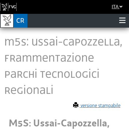
ITA
M5S: Ussai-Capozzella,
frammentazione
Parchi tecnologici
regionali
versione stampabile
M5S: Ussai-Capozzella,