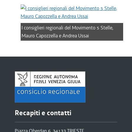
I consiglieri regionali del Movimento 5 Stelle,
Mauro Capozzella e Andrea Ussai
Recapiti e contatti
Piazza Oberdan 6, 34133 TRIESTE