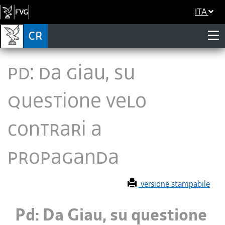
ITA
Pd: Da Giau, su
questione velo
contrari a
propaganda
versione stampabile
Pd: Da Giau, su questione