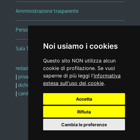
Amministrazione trasparente
Persone e Uffici
Noi usiamo i cookies
Sala Tiziano Tessitori
Questo sito NON utilizza alcun
redazione web
|
note legali
|
glossario
cookie di profilazione. Se vuoi
saperne di più leggi l'
informativa
|
privacy
|
social media policy
estesa sull'uso dei cookie
.
|
dichiarazione di accessibilità
|
feedback
|
cambio preferenze cookie
Accetta
Rifiuta
Realizzato da
Cambia le preferenze